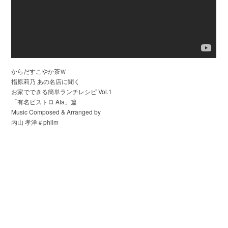
からだすこやか茶Ｗ
指原莉乃 あの名店に聞く
お家でできる簡単ランチレシピ Vol.1
「有名ビストロ Ata」篇
Music Composed & Arranged by
内山 孝洋＃philm