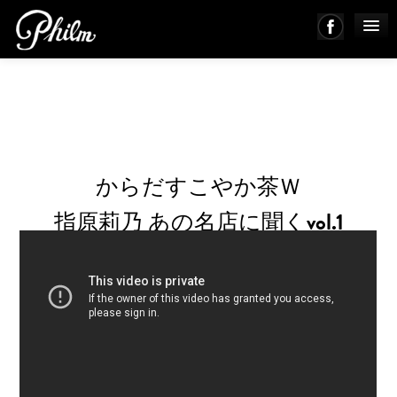
PHILM ENSEMBLE
MUSIC
からだすこやか茶Ｗ
ABOUT
指原莉乃 あの名店に聞くvol.1
WORKS