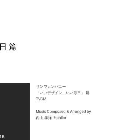
日 篇
サンワカンパニー
「いいデザイン、いい毎日」 篇
TVCM
Music Composed & Arranged by
内山 孝洋 ＃philm