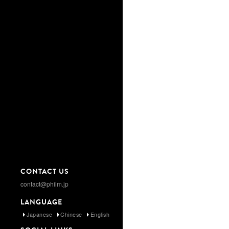
CONTACT US
contact@philm.jp
LANGUAGE
Japanese
Chinese
English