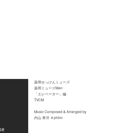
薬用せっけんミューズ
薬用ミューズMen
「エレベーター」編
TVCM
Music Composed & Arranged by
内山 孝洋 ＃philm