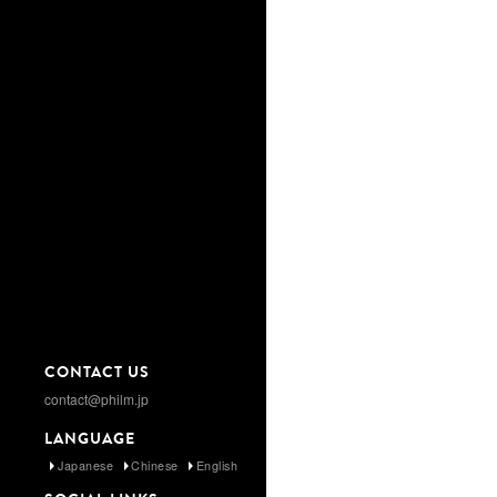
CONTACT US
contact@philm.jp
LANGUAGE
Japanese
Chinese
English