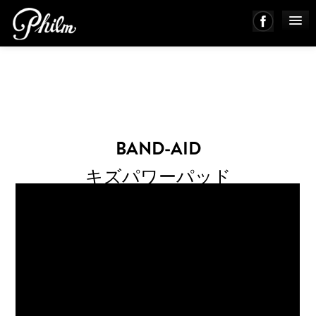
PHILM ENSEMBLE
MUSIC
BAND-AID
ABOUT
キズパワーパッド
WORKS