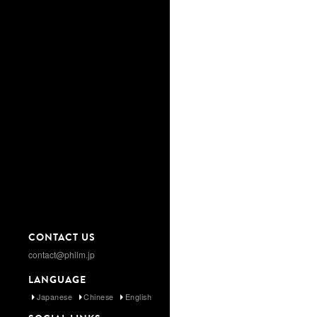
CONTACT US
contact@philm.jp
LANGUAGE
Japanese
Chinese
English