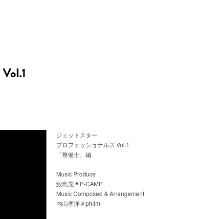
l.1
ジェットスター
プロフェッショナルズ Vol.1
「整備士」編
Music Produce
鮫島充＃P-CAMP
Music Composed & Arrangement
内山孝洋＃philm