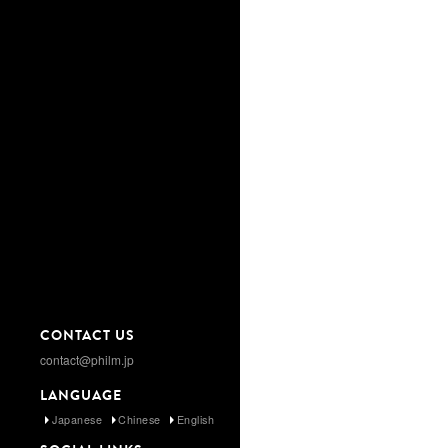
CONTACT US
contact@philm.jp
LANGUAGE
Japanese
Chinese
English